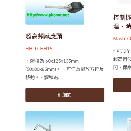
控制機
溫、時
超高頻感應頭
Master 
Control
HH10, HH15
* 可加
超高週波
‧體積為 60x125x105mm
間、保
(50x80x85mm)。 ‧可任意擺放方位及
及升溫曲線
移動。‧體積為...
細節