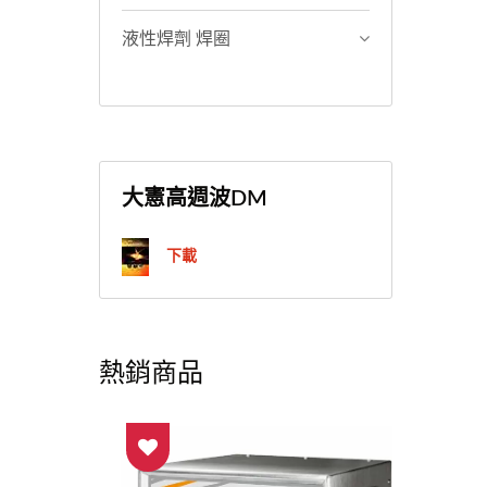
液性焊劑 焊圈
大憲高週波DM
下載
熱銷商品