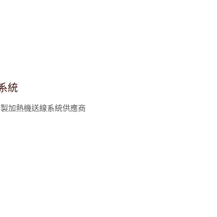
Power Cube 32/900
高週波加熱機 15/80
系統
研製加熱機送線系統供應商