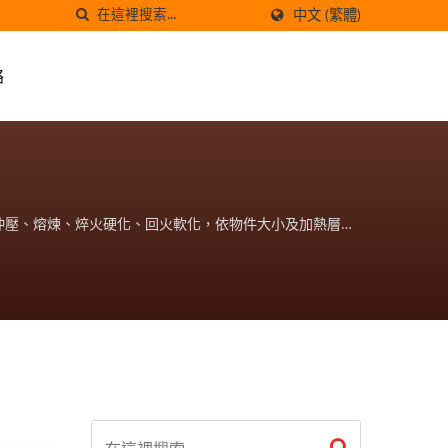
中文 (繁體)
絡
、沖壓、熔煉、焠火硬化、回火軟化，依物件大小及加熱層深
用電量 適用於焊接、熱鍛、沖壓、熔煉、焠火硬化、回火軟
加熱機，任何金屬可熱，低用電量 適用於焊接、熱鍛、沖