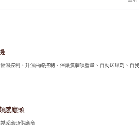
機
持恆溫控制、升溫曲線控制、保護氣體噴發量、自動送焊劑、自
頻感應頭
研製感應頭供應商