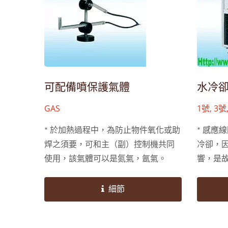
可配備噴保護氣體
水冷
GAS
1號, 3號
* 於加熱過程中，為防止物件氧化或助
* 感應
焊之須要，可和主（副）控制機共同
冷卻，
使用，該氣體可以是氮氣，氬氣。
響，是
流量均
長效使
細節
冷露現象,.