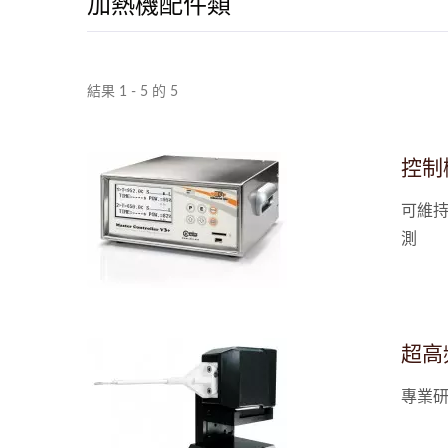
加熱機配件類
結果 1 - 5 的 5
控制
可維
測
超高
專業