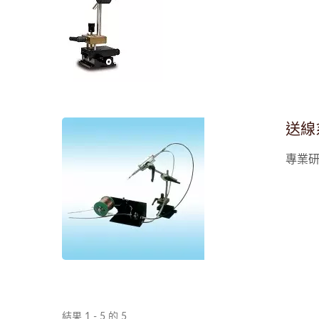
高週波加熱機 15/8015
送線
專業
結果 1 - 5 的 5