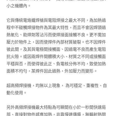
小之機體內。
它與傳統電烙鐵焊槍與電阻焊接之最大不同，為加熱過
程中不碰觸焊接物件為其最大特性，而且不會因焊頭過
熱氧化、助焊劑等沾污而使焊接面接觸不良。更不需加
壓力於物件上，因而使焊件內部材質破裂。也不因焊件
彼此間，及其與電極間接觸面、因過電不良而產生電阻
抗火隙。或因兩焊件間體積大小、材質之不同或接觸面
平穩與否，而使得彼此正、負電核分佈不均，致使加熱
面積不均勻，某焊件因此過熱，外加壓力而變形。
超高頻焊接機，均無以上現象， 為可穩定、重複性、自
動化使用。
另外高頻焊接機最大特點為可瞬間在小於一秒間快速局
部、直接對物件感應加熱，非靠慢速傳導，無輻射熱問