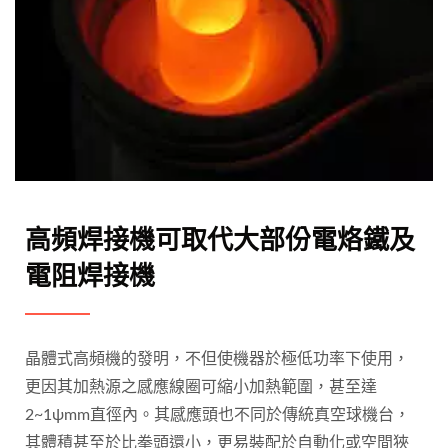
高頻焊接機可取代大部份電烙鐵及
電阻焊接機
晶體式高頻機的發明，不但使機器於極低功率下使用，
更因其加熱源之感應線圈可縮小加熱範圍，甚至達
2~1ψmm直徑內。其感應頭也不同於傳統真空球機台，
其體積甚至於比拳頭還小，更易裝配於自動化或空間狹